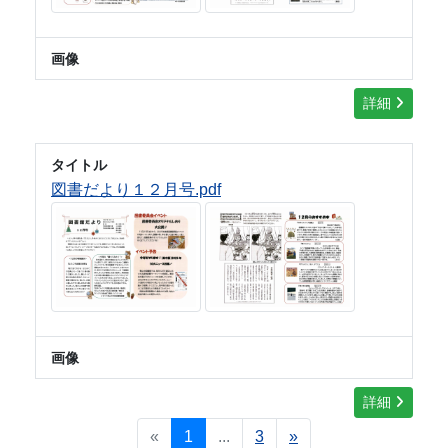
画像
詳細
タイトル
図書だより１２月号.pdf
画像
詳細
«
1
...
3
»