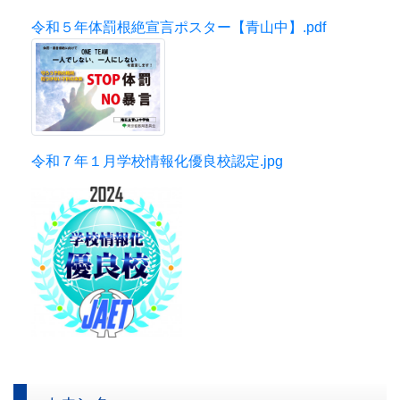
令和５年体罰根絶宣言ポスター【青山中】.pdf
令和７年１月学校情報化優良校認定.jpg