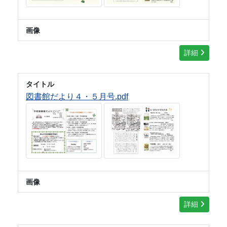
画像
詳細
タイトル
図書館だより４・５月号.pdf
画像
詳細