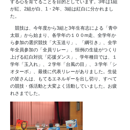
する心を育てることを目的としています。3年は1組
が紅、2組が白、1・2年、3組は紅白に分かれまし
た。
競技は、今年度から3組と3年生有志による「青中
太鼓」から始まり、各学年の１００m走、全学年か
ら参加の選択競技「大玉送り」、「綱引き」、全学
年全員参加の「全員リレー」、恒例の生徒がつくり
上げる紅白対抗「応援ダンス」、学年種目では、１
学年「玉入れ」、２学年「台風の目」、３学年「シ
オターボ」、最後に代表リレーがありました。生徒
の皆さんは、もてるエネルギーを出し切り、すべて
の競技・係活動と大変よく活動していました。お疲
れさまでした。