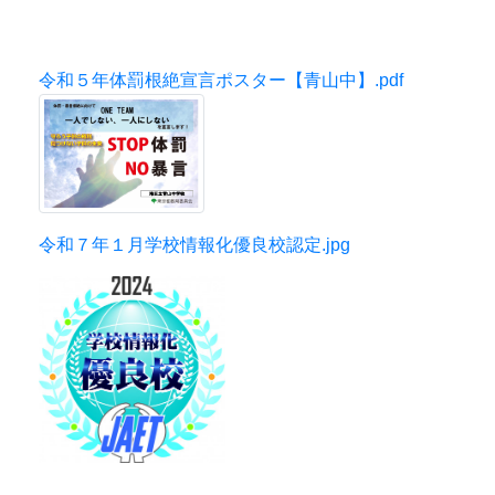
令和５年体罰根絶宣言ポスター【青山中】.pdf
令和７年１月学校情報化優良校認定.jpg