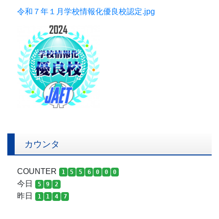
令和５年体罰根絶宣言ポスター【青山中】.pdf
令和７年１月学校情報化優良校認定.jpg