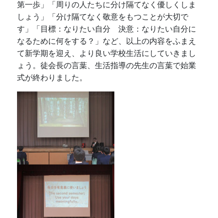
先生方よりご挨拶をいただきました。青山中学校を
去られた先生方今までありがとうございました。新
しく着任された先生方よろしくお願いします。
始業式では、校長先生より俳句の紹介がありまし
た。新学期を迎え心掛けてほしいことを話されまし
た。「毎日を有意義に使いましょう」「素敵な笑顔
を心掛けましょう」「挨拶はコミュニケーションの
第一歩」「周りの人たちに分け隔てなく優しくしま
しょう」「分け隔てなく敬意をもつことが大切で
す」「目標：なりたい自分 決意：なりたい自分に
なるために何をする？」など、以上の内容をふまえ
て新学期を迎え、より良い学校生活にしていきまし
ょう。徒会長の言葉、生活指導の先生の言葉で始業
式が終わりました。