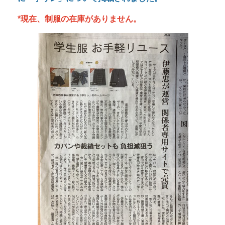
リレ」。サイズが合わなくなったり、卒業して使わ
なくなったりした制服を、ネットを通じて必要な家
庭に届ける。そんなリユースの仕組みを伊藤忠商事
（東京）が始めました。
２０２５年３月２１日（金）朝日新聞（夕刊） １
０ページ
に
「学リレ」について掲載されました。
*現在、制服の在庫がありません。