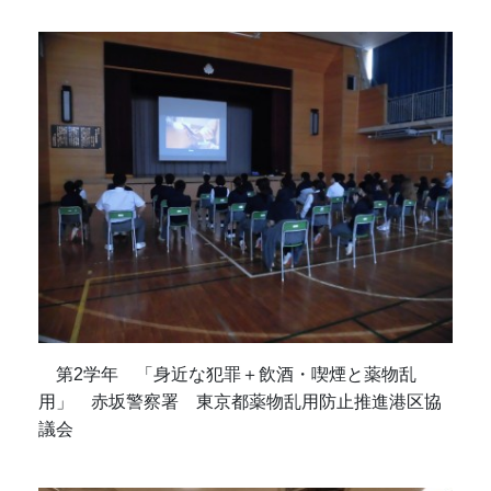
第2学年 「身近な犯罪＋飲酒・喫煙と薬物乱
用」 赤坂警察署 東京都薬物乱用防止推進港区協
議会