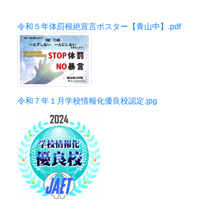
令和５年体罰根絶宣言ポスター【青山中】.pdf
令和７年１月学校情報化優良校認定.jpg