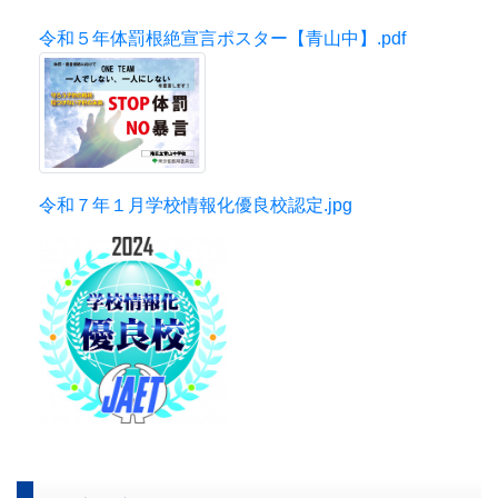
令和５年体罰根絶宣言ポスター【青山中】.pdf
令和７年１月学校情報化優良校認定.jpg