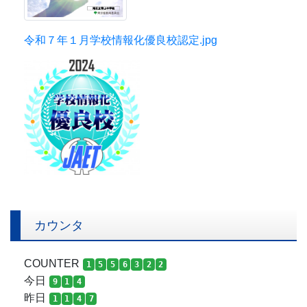
令和７年１月学校情報化優良校認定.jpg
カウンタ
COUNTER
1
5
5
6
3
2
2
今日
9
1
4
昨日
1
1
4
7