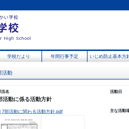
学校だより
年間行事予定
いじめ防止基本方
部活動
部活名
活動日
部活動に係る活動方針
主な活動
Ｒ7部活動に関わる活動方針.pdf