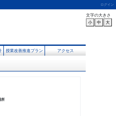
ログイン
文字の大きさ
小
中
大
針
授業改善推進プラン
アクセス
場所