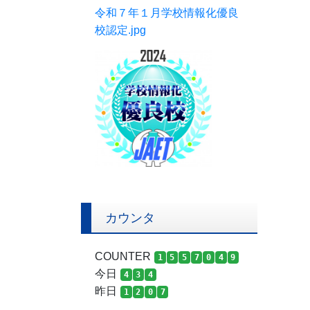
令和７年１月学校情報化優良
校認定.jpg
カウンタ
COUNTER
1
5
5
7
0
4
9
今日
4
3
4
昨日
1
2
0
7