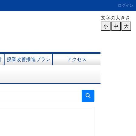
ログイン
文字の大きさ
小
中
大
針
授業改善推進プラン
アクセス