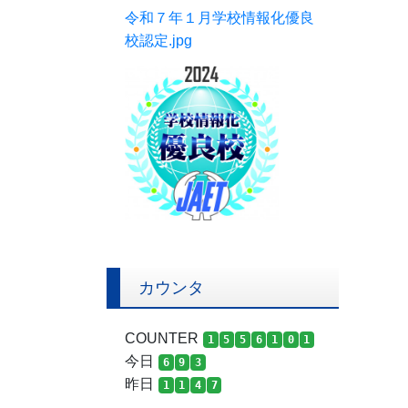
令和７年１月学校情報化優良
校認定.jpg
カウンタ
COUNTER
1
5
5
6
1
0
1
今日
6
9
3
昨日
1
1
4
7