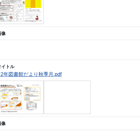
画像
タイトル
R2年図書館だより秋季月.pdf
画像