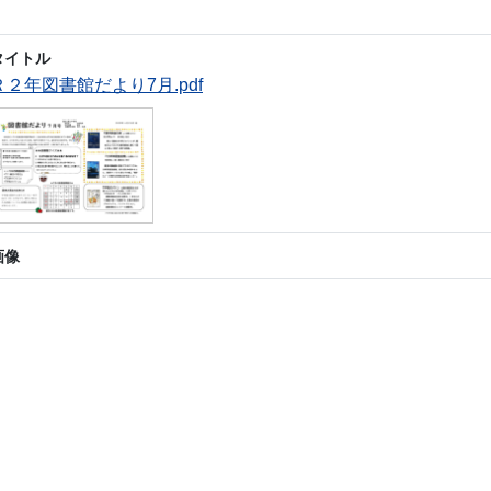
タイトル
Ｒ２年図書館だより7月.pdf
画像