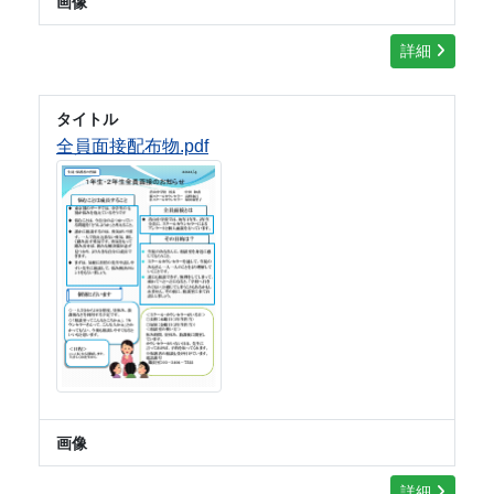
画像
詳細
タイトル
全員面接配布物.pdf
画像
詳細