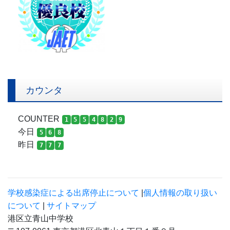
カウンタ
COUNTER
1
5
5
4
8
2
9
今日
5
6
8
昨日
7
7
7
学校感染症による出席停止について
|
個人情報の取り扱い
について
|
サイトマップ
港区立青山中学校