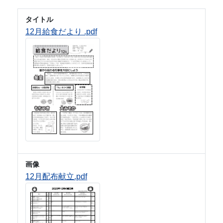
タイトル
12月給食だより .pdf
画像
12月配布献立.pdf