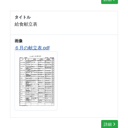
タイトル
給食献立表
画像
６月の献立表.pdf
詳細