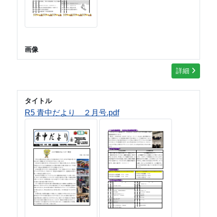
画像
詳細
タイトル
R5 青中だより ２月号.pdf