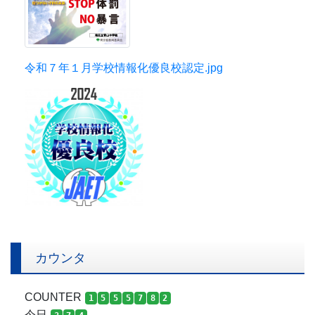
令和７年１月学校情報化優良校認定.jpg
カウンタ
COUNTER
1
5
5
5
7
8
2
今日