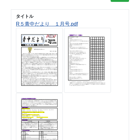
タイトル
R５青中だより １月号.pdf