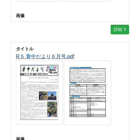
画像
詳細
タイトル
R５ 青中だより６月号.pdf
画像