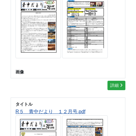
画像
詳細
タイトル
R５ 青中だより １２月号.pdf