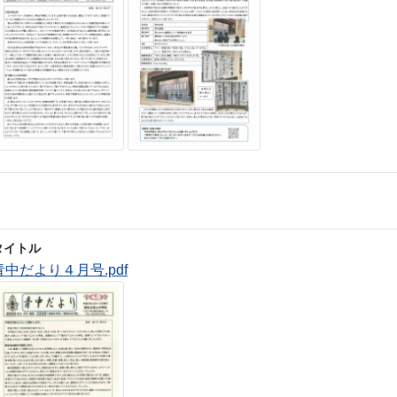
タイトル
青中だより４月号.pdf