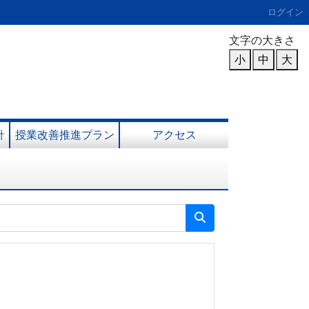
ログイン
文字の大きさ
小
中
大
針
授業改善推進プラン
アクセス