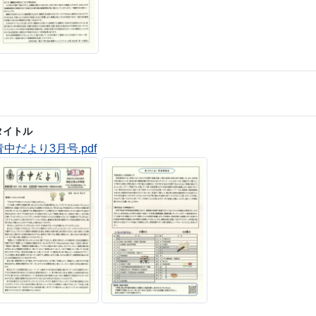
タイトル
青中だより3月号.pdf