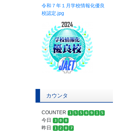
令和７年１月学校情報化優良
校認定.jpg
カウンタ
COUNTER
1
5
5
6
9
1
5
今日
3
0
0
昨日
1
2
0
7