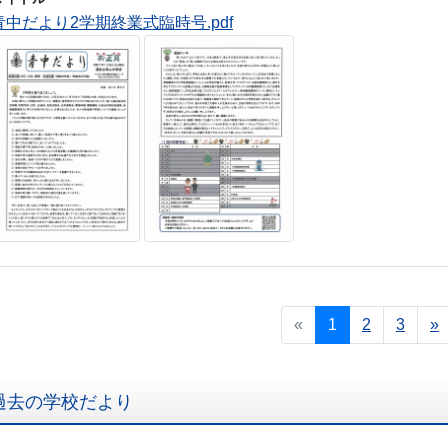
青中だより2学期終業式臨時号.pdf
«
1
2
3
»
過去の学校だより