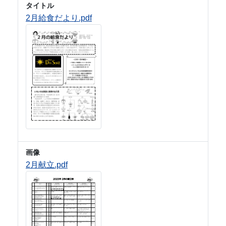
タイトル
2月給食だより.pdf
画像
2月献立.pdf