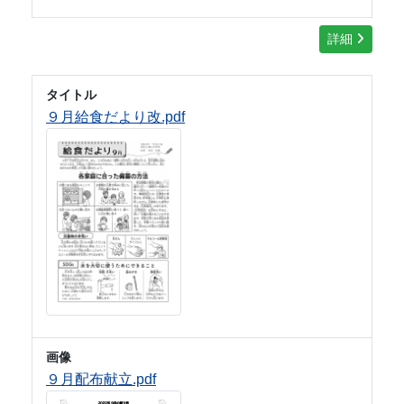
詳細
タイトル
９月給食だより改.pdf
画像
９月配布献立.pdf