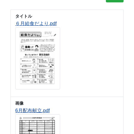
タイトル
６月給食だより.pdf
画像
6月配布献立.pdf