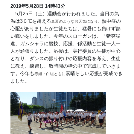
2019年5月28日
14時43分
5月25日（土）運動会が行われました。当日の気
温は3０℃を超える
熱中症の
真夏のようなお天気になり、
心配がありましたが生徒たちは、猛暑にも負けず熱
い戦いをしました。今年のスローガンは、「猪突猛
進」ガムシャラに競技、応援、係活動と生徒一人一
人が頑張りました。応援は、実行委員の生徒が中心
となり、ダンスの振り付けや応援内容を考え、生徒
に教え、練習し、数時間の枠の中で完成していきま
す。今年も
素晴らしい応援が完成でき
赤組・白組ともに
ました。